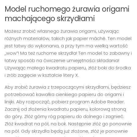
Model ruchomego żurawia origami
machającego skrzydłami
Możesz zrobić własnego żurawia origami, używając
różnych materiałów, takich jak papier mâché. Ten model
jest łatwy do wykonania, a przy tym ma wielką wartość
„wow”! Ma też ruchome skrzydła! Ten model to zabawny i
łatwy sposób na ćwiczenie umiejętności składania!
Używając małego kwadratu papieru, złóż boki do środka
i zrób zagięcie w kształcie litery X.
Aby zrobić żurawia z trzepoczącymi skrzydłami, będziesz
potrzebować kawałka cienkiego papieru do origami i
linijki. Aby rozpocząć, pobierz program Adobe Reader.
Zacznij od złożenia kwadratu papieru, kolorową stroną
do góry. Złóż górny róg papieru do dolnego i zagnieć.
Złóż kwadrat na pół, na bok. Następnie złóż go ponownie
na pół. Gdy skrzydła będą już złożone, złóż je ponownie