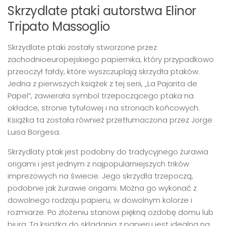
Skrzydlate ptaki autorstwa Elinor
Tripato Massoglio
Skrzydlate ptaki zostały stworzone przez
zachodnioeuropejskiego papiernika, który przypadkowo
przeoczył fałdy, które wyszczuplają skrzydła ptaków.
Jedna z pierwszych książek z tej serii, „La Pajarita de
Papel”, zawierała symbol trzepoczącego ptaka na
okładce, stronie tytułowej i na stronach końcowych.
Książka ta została również przetłumaczona przez Jorge
Luisa Borgesa.
Skrzydlaty ptak jest podobny do tradycyjnego żurawia
origami i jest jednym z najpopularniejszych trików
imprezowych na świecie. Jego skrzydła trzepoczą,
podobnie jak żurawie origami. Można go wykonać z
dowolnego rodzaju papieru, w dowolnym kolorze i
rozmiarze. Po złożeniu stanowi piękną ozdobę domu lub
biura. Ta książka do składania z papieru jest idealna na