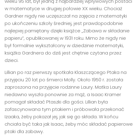
wieku 95 lat, był jedną z najbardziej wpływowych postaci
w matematyce w drugiej połowie XX wieku. Chociaż
Gardner nigdy nie uczęszczał na zajęcia z matematyki
po ukończeniu szkoły średniej, jest prawdopodobnie
najlepiej pamiętany dzięki książce „Zabawa w składanie
papieru”, opublikowanej w 1931 roku. Mimo że nigdy nie
był formalnie wykształcony w dziedzinie matematyki,
książka Gardnera do dziś jest chętnie czytana przez
dzieci.
Lillian po raz pierwszy spotkała Klaszczącego Ptaka na
przyjęciu 20 lat po śmierci Molly. Około 1950 r. została
zaproszona na przyjęcie rodzinne Laury. Matka Laury
niedawno wyszła ponownie za mąż, a Isaac Kramer
pomagał składać Ptaszki dla gości. Lillian była
zafascynowana tym ptakiem i próbowała przekonać
Izaaka, żeby pokazał jej, jak się go składa. W końcu
chciała być taka jak Isaac, żeby móc składać papierowe
ptaki dla zabawy.