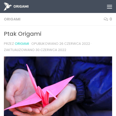
Skip to content
ORIGAMI
0
Ptak Origami
PRZEZ
ORIGAMI
· OPUBLIKOWANO
26 CZERWCA 2022
·
ZAKTUALIZOWANO
30 CZERWCA 2022