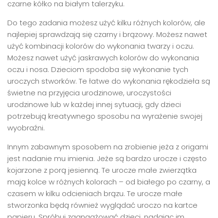
czarne kółko na białym talerzyku.
Do tego zadania możesz użyć kilku różnych kolorów, ale
najlepiej sprawdzają się czarny i brązowy. Możesz nawet
użyć kombinacji kolorów do wykonania twarzy i oczu.
Możesz nawet użyć jaskrawych kolorów do wykonania
oczu i nosa. Dzieciom spodoba się wykonanie tych
uroczych stworków. Te łatwe do wykonania rękodzieła są
świetne na przyjęcia urodzinowe, uroczystości
urodzinowe lub w każdej innej sytuacji, gdy dzieci
potrzebują kreatywnego sposobu na wyrażenie swojej
wyobraźni.
Innym zabawnym sposobem na zrobienie jeża z origami
jest nadanie mu imienia. Jeże są bardzo urocze i często
kojarzone z porą jesienną. Te urocze małe zwierzątka
mają kolce w różnych kolorach – od białego po czarny, a
czasem w kilku odcieniach brązu. Te urocze małe
stworzonka będą również wyglądać uroczo na kartce
papieru. Spróbuj zaangażować dzieci, nadając im