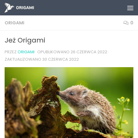
Skip to content
ORIGAMI
0
Jeż Origami
PRZEZ
ORIGAMI
· OPUBLIKOWANO
26 CZERWCA 2022
·
ZAKTUALIZOWANO
30 CZERWCA 2022